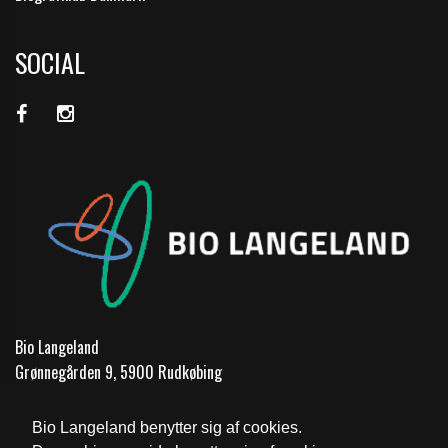
SOCIAL
Bio Langeland
Grønnegården 9, 5900 Rudkøbing
Telefon:
62 51 17 00
Bio Langeland benytter sig af cookies.
Email:
mail@biolangeland.dk