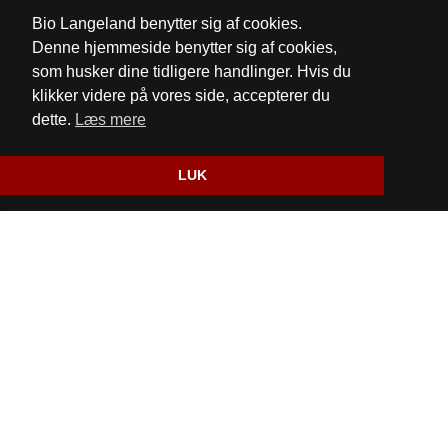
Telefon:
62 51 17 00
Bio Langeland benytter sig af cookies.
Email:
mail@biolangeland.dk
Denne hjemmeside benytter sig af cookies,
som husker dine tidligere handlinger. Hvis du
Cookie- og privatlivspolitik
klikker videre på vores side, accepterer du
dette.
Læs mere
Website og billetsystem fra ebillet a/s
LUK