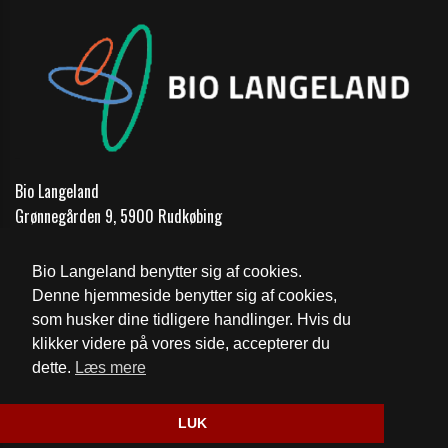
Bio Langeland
Grønnegården 9, 5900 Rudkøbing
Telefon:
62 51 17 00
Bio Langeland benytter sig af cookies.
Email:
mail@biolangeland.dk
Denne hjemmeside benytter sig af cookies,
som husker dine tidligere handlinger. Hvis du
Cookie- og privatlivspolitik
klikker videre på vores side, accepterer du
dette.
Læs mere
Website og billetsystem fra ebillet a/s
LUK