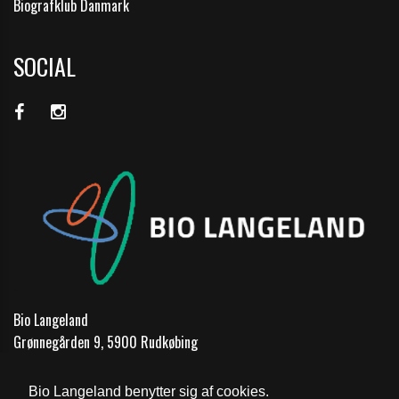
Biografklub Danmark
SOCIAL
Bio Langeland
Grønnegården 9, 5900 Rudkøbing
Telefon:
62 51 17 00
Bio Langeland benytter sig af cookies.